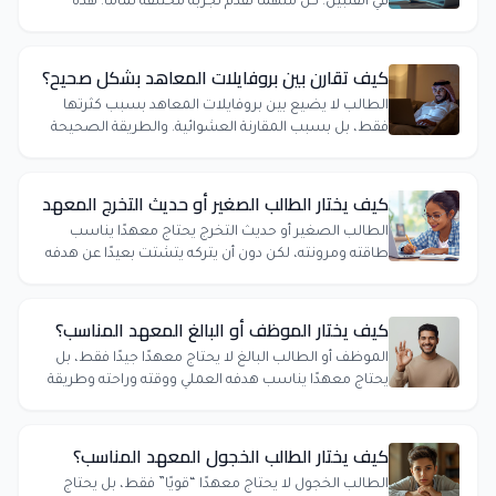
في الفلبين. كل منهما تقدم تجربة مختلفة تماماً. هذه
الصفحة تضع الفروقات بوضوح حتى تختار ما يناسبك أنت،
لا ما يروّج له الآخرون.
كيف تقارن بين بروفايلات المعاهد بشكل صحيح؟
الطالب لا يضيع بين بروفايلات المعاهد بسبب كثرتها
فقط، بل بسبب المقارنة العشوائية. والطريقة الصحيحة
تبدأ من الهدف لا من الانطباع.
كيف يختار الطالب الصغير أو حديث التخرج المعهد
الطالب الصغير أو حديث التخرج يحتاج معهدًا يناسب
طاقته ومرونته، لكن دون أن يتركه يتشتت بعيدًا عن هدفه
الحقيقي.
كيف يختار الموظف أو البالغ المعهد المناسب؟
الموظف أو الطالب البالغ لا يحتاج معهدًا جيدًا فقط، بل
يحتاج معهدًا يناسب هدفه العملي ووقته وراحته وطريقة
حياته.
كيف يختار الطالب الخجول المعهد المناسب؟
الطالب الخجول لا يحتاج معهدًا “قويًا” فقط، بل يحتاج