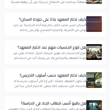
معهدًا يساعده على الانفتاح تدريجيًا دون أن يرهقه نفسيًا.
كيف تختار المعهد بناءً على جودة السكن؟
السكن ليس مجرد مكان تنام فيه أثناء الدراسة، بل جزء
يومي من التجربة، واختياره الصحيح يؤثر على راحتك
واستفادتك أكثر مما تتوقع.
هل تنوع الجنسيات مهم عند اختيار المعهد؟
تنوع الجنسيات قد يقوي تجربتك كثيرًا، لكنه لا يغني عن
جودة المعهد والبرنامج ولا عن وعيك أنت في استخدام
البيئة لصالحك.
كيف تختار المعهد حسب أسلوب التدريس؟
قد يكون المعهد ممتازًا، لكن إذا كان أسلوب تدريسه لا
يناسبك فلن تستفيد كما ينبغي. الاختيار الذكي يبدأ من
فهم طريقة تعلمك.
هل باقيو أنسب للطالب الجاد في الدراسة؟
باقيو قد تكون مناسبة جدًا للطالب الجاد الذي يرتاح للهدوء