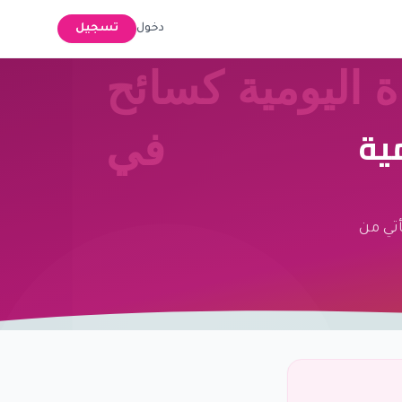
دخول
تسجيل
ية
أتي من