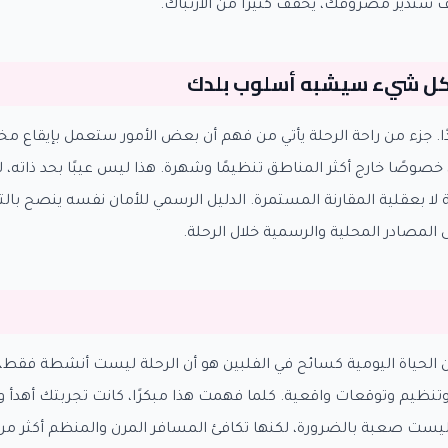
 ستدير مصروفك، يخفف كثيرًا من الارتباك.
 كل شيء سيشبه أسلوب بلدك
. جزء من راحة الرحلة يأتي من فهم أن بعض الأمور ستعمل بإيقاع مخ
خصوصًا خارج أكثر المناطق تنظيمًا وشهرة. هذا ليس عيبًا بحد ذاته،
ة لا بعقلية المقارنة المستمرة. الدليل الرسمي للأمان نفسه ينصح ب
ى المصادر المحلية والرسمية خلال الرحلة.
 الحياة اليومية كسائح في الفلبين هو أن الرحلة ليست أنشطة فقط، 
تنظيم وتوقعات واقعية. كلما فهمت هذا مبكرًا، كانت تجربتك أهدأ و
 ليست صعبة بالضرورة، لكنها تكافئ المسافر المرن والمنظم أكثر من