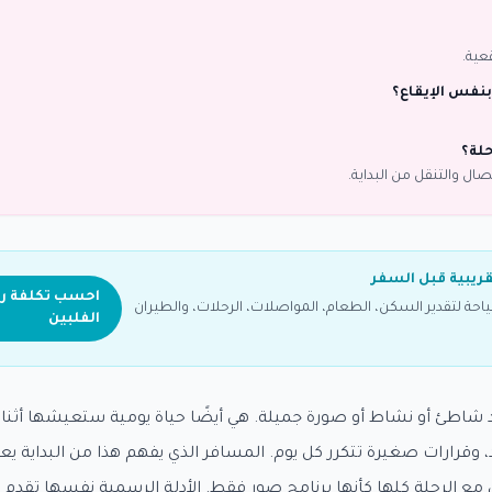
عية.
بنفس الإيقاع؟
حلة؟
صال والتنقل من البداية.
قريبية قبل السفر
احسب تكلفة رح
ة لتقدير السكن، الطعام، المواصلات، الرحلات، والطيران
الفلبين
شاطئ أو نشاط أو صورة جميلة. هي أيضًا حياة يومية ستعيشها أثناء ا
د، وقرارات صغيرة تتكرر كل يوم. المسافر الذي يفهم هذا من البداية ي
ل مع الرحلة كلها كأنها برنامج صور فقط. الأدلة الرسمية نفسها تقد