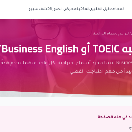
المعاهد
دليل الفلبين
المكتبة
معرض الصور
اكتشف سيبو
/
البرامج ونظام الدراسة
Busines؟
TOEIC وBusiness English ليسا مجرد أسماء احترافية. كل واحد منهما يخدم هدف
يبدأ من فهم احتياجك الفعلي.
ده في هذه الصفحة