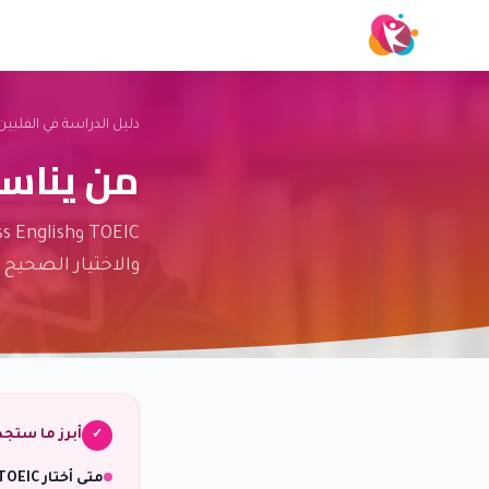
دليل الدراسة في الفلبين
من يناسبه TOEIC أو s English
والاختيار الصحيح 
أبرز ما ستج
✓
متى أختار TOEIC؟