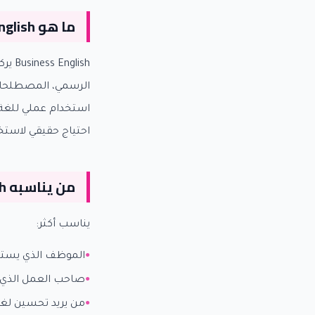
ما هو Business English عمليًا؟
lish
الرسمي، المصطلحات 
استخدام عملي للغة د
احتياج حقيقي لاستخدا
من يناسبه Business English أكثر؟
يناسب أكثر:
الموظف الذي يستخد
صاحب العمل الذي ي
من يريد تحسين لغت