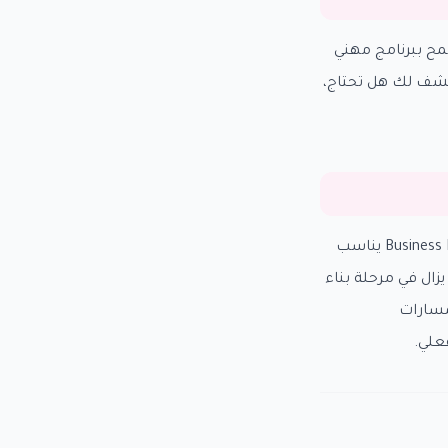
مح ببرنامج مهني
تكشف لك هل تحتاج،
برنامج TOEIC يناسب أكثر من لديه هدف واضح مرتبط باختبار أو تقييم مهني، بينما Business English يناسب
يزال في مرحلة بناء
لمسارات
علي.