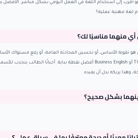
Business Eng فهو أقرب إلى استخدام اللغة في العمل اليومي بشكل مباشر. الأفضل
 أم لغة مهنية عملية؟
أي منهما مناسبًا لك؟
 هو تقوية الأساس، أو تحسين المحادثة العامة، أو رفع مستواك الأسا
فغالبًا لن يكون TOEIC أو Business English أفضل نقطة بداية. أحيانًا الطالب ي
، وهذا يربكه بدل أن يفيده.
ينهما بشكل صحيح؟
ارًا معينًا أو درجة معترفًا بها في سياق عملي؟