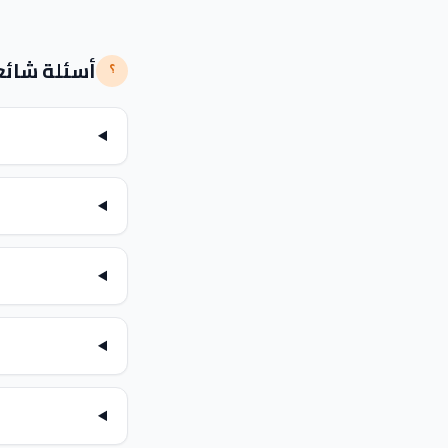
أسئلة شائع
؟