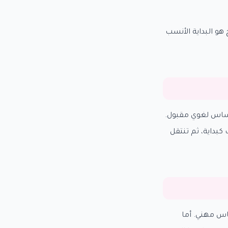
هو البداية الأنسب
ى أساس لغوي مقبول.
دات الأساسية أو تحاول كسر حاجز المحادثة، فقد يكون ESL أنسب كبداية، ثم تنتقل
و اختبار أو قياس مهني. أما