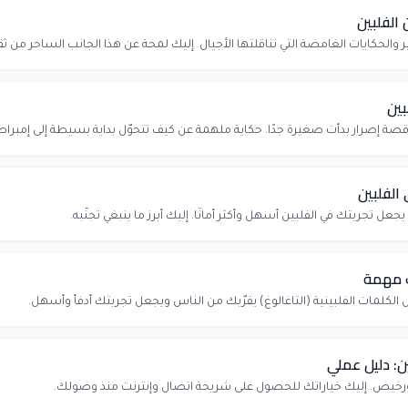
الفلبين
الحكايات الغامضة التي تناقلتها الأجيال. إليك لمحة عن هذا الجانب الساحر من ثق
بين
صة إصرار بدأت صغيرة جدًا. حكاية ملهمة عن كيف تتحوّل بداية بسيطة إلى إمبراطو
 الفلبين
يجعل تجربتك في الفلبين أسهل وأكثر أمانًا. إليك أبرز ما ينبغي تجنّبه.
ات مهمة
ض الكلمات الفلبينية (التاغالوغ) يقرّبك من الناس ويجعل تجربتك أدفأ وأسهل.
ين: دليل عملي
 ورخيص. إليك خياراتك للحصول على شريحة اتصال وإنترنت منذ وصولك.