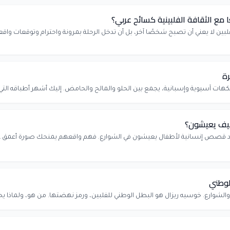
 مع الثقافة الفلبينية كسائح عربي؟
الفلبين لا يعني أن تصبح شخصًا آخر، بل أن تدخل الرحلة بمرونة واحترام وتوقعات 
رة
كهات آسيوية وإسبانية، يجمع بين الحلو والمالح والحامض. إليك أشهر أطباقه التي
 كيف يعيشون؟
د قصص إنسانية لأطفال يعيشون في الشوارع. فهم واقعهم يمنحك صورة أعمق عن ا
لوطني
والشوارع. خوسيه ريزال هو البطل الوطني للفلبين، ورمز نهضتها. من هو، ولماذا يحبّ