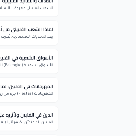
العادات والتقاليد الفلبينية
الشعب الفلبيني معروف بالبشاشة 
لماذا الشعب الفلبيني من 
رغم التحديات الاقتصادية، يُعرف 
الأسواق الشعبية في الفلبي
الأسواق الشعبية (Palengke) نافذة على الحياة اليومية الفلبينية. زيارتها تجربة ممتعة ورخيصة تقرّبك من روح البلد.
المهرجانات في الفلبين: لم
المهرجانات (Fiestas) جزء من روح الفلبين. ألوان ورقص وموسيقى على مدار العام تعكس شعبًا يعشق الفرح والاحتفال.
الدين في الفلبين وتأثيره عل
الفلبين بلد متديّن يظهر أثر الإ