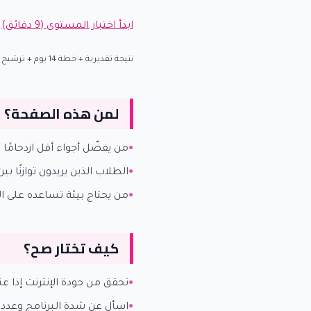
ابدأ اختبار المستوى (9 دقائق)
|
نتيجة تقديرية + خطة 14 يوم + ترشيح مبني على هدفك وميزانيتك.
لمن هذه الصفحة؟
من يفضّل أجواء أقل ازدحامًا 
الطلاب الذين يريدون توازنًا بي
من يحتاج بيئة تساعده على الا
كيف تختار صح؟
تحقق من جودة الإنترنت إذا عند
اسأل عن شدة البرنامج وعدد 